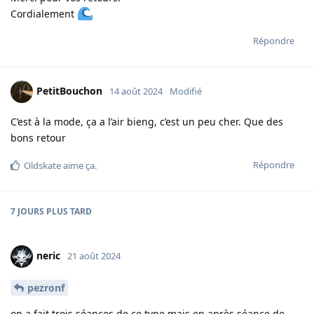
Cordialement
Répondre
PetitBouchon
14 août 2024
Modifié
C’est à la mode, ça a l’air bieng, c’est un peu cher. Que des
bons retour
Répondre
Oldskate
aime ça
.
7 JOURS
PLUS TARD
neric
21 août 2024
pezronf
on a fait trois séances de ce type mais en après séance de