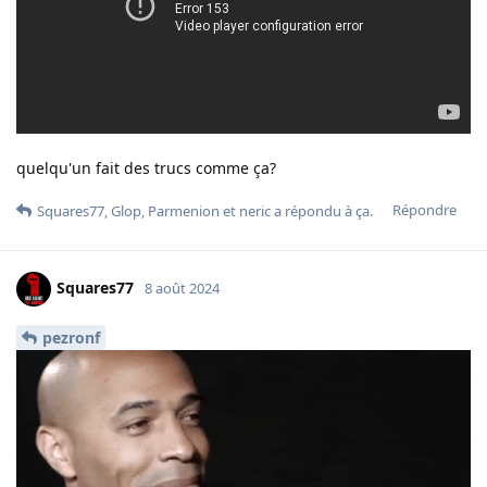
quelqu'un fait des trucs comme ça?
Répondre
Squares77
,
Glop
,
Parmenion
et
neric
a répondu à ça.
Squares77
8 août 2024
pezronf