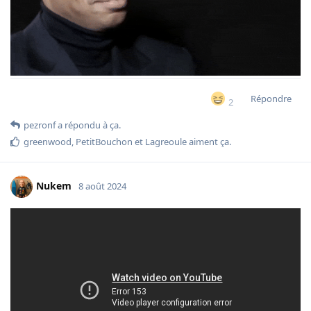
Répondre
2
pezronf
a répondu à ça.
greenwood
,
PetitBouchon
et
Lagreoule
aiment ça
.
Nukem
8 août 2024