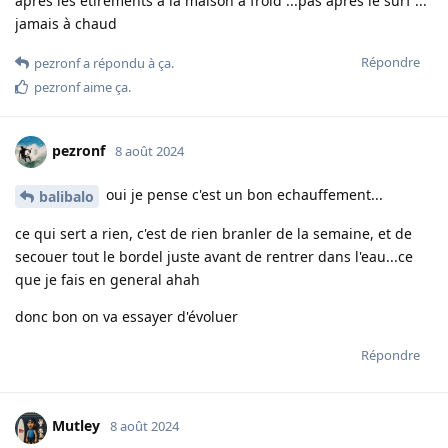
après les étirements à la maison à froid ...pas apres le surf ...
jamais à chaud
Répondre
pezronf
a répondu à ça.
pezronf
aime ça
.
pezronf
8 août 2024
oui je pense c'est un bon echauffement...
balibalo
ce qui sert a rien, c'est de rien branler de la semaine, et de
secouer tout le bordel juste avant de rentrer dans l'eau...ce
que je fais en general ahah
donc bon on va essayer d'évoluer
Répondre
Mutley
8 août 2024