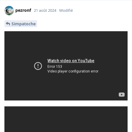
pezronf
21 août 2024
Modifié
Simpatoche