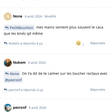
None
N
8 août 2024
Modifié
mes mains sentent plus souvent le caca
PetitBouchon
que les kinés qd même
Répondre
Nukem
a répondu à ça.
2
Nukem
8 août 2024
On t'a dit de te calmer sur les toucher rectaux avec
None
@pezronf
Répondre
pezronf
a répondu à ça.
pezronf
8 août 2024