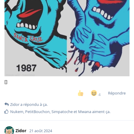
[]
Répondre
4
Zidor
a répondu à ça.
Nukem
,
PetitBouchon
,
Simpatoche
et
Mwana
aiment ça
.
Zidor
21 août 2024