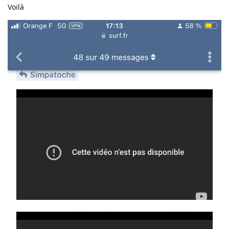
Voilà