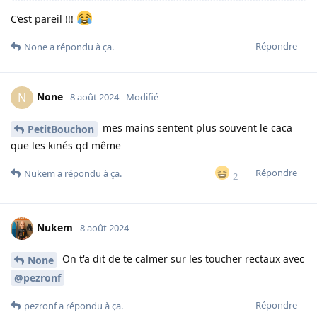
C’est pareil !!!
Répondre
None
a répondu à ça.
None
N
8 août 2024
Modifié
mes mains sentent plus souvent le caca
PetitBouchon
que les kinés qd même
Répondre
Nukem
a répondu à ça.
2
Nukem
8 août 2024
On t'a dit de te calmer sur les toucher rectaux avec
None
@pezronf
Répondre
pezronf
a répondu à ça.