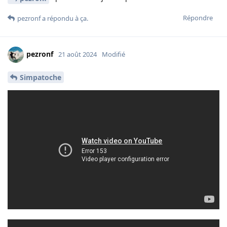
Répondre
pezronf
a répondu à ça.
pezronf
21 août 2024
Modifié
Simpatoche