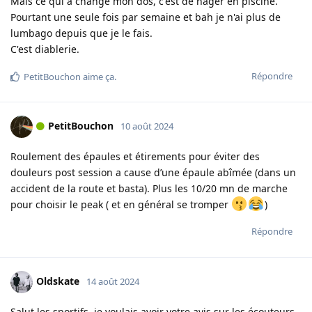
Mais ce qui a changé mon dos, c'est de nager en piscine.
Pourtant une seule fois par semaine et bah je n'ai plus de
lumbago depuis que je le fais.
C'est diablerie.
Répondre
PetitBouchon
aime ça
.
PetitBouchon
10 août 2024
Roulement des épaules et étirements pour éviter des
douleurs post session a cause d’une épaule abîmée (dans un
accident de la route et basta). Plus les 10/20 mn de marche
pour choisir le peak ( et en général se tromper
)
Répondre
Oldskate
14 août 2024
Salut les sportifs, je voulais avoir votre avis sur les écouteurs