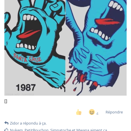
[]
Répondre
4
Zidor
a répondu à ça.
Nukem
,
PetitBouchon
,
Simpatoche
et
Mwana
aiment ça
.