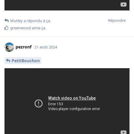
Répondre
Mutley
a répondu à ça.
greenwood
aime ça
.
pezronf
21 août 2024
PetitBouchon