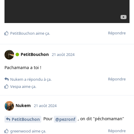
Répondre
PetitBouchon
aime ça
.
PetitBouchon
21 août 2024
Pachamama a toi !
Répondre
Nukem
a répondu à ça.
Vespa
aime ça
.
Nukem
21 août 2024
Pour
, on dit "péchomaman"
PetitBouchon
@pezronf
Répondre
greenwood
aime ça
.