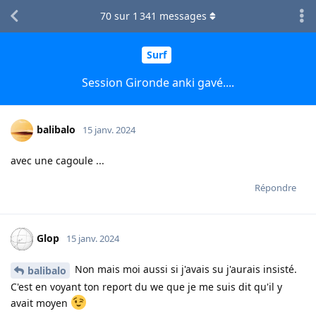
70
sur
1 341
messages
Surf
Session Gironde anki gavé....
balibalo
15 janv. 2024
avec une cagoule ...
Répondre
Glop
15 janv. 2024
Non mais moi aussi si j'avais su j'aurais insisté.
balibalo
C'est en voyant ton report du we que je me suis dit qu'il y
avait moyen