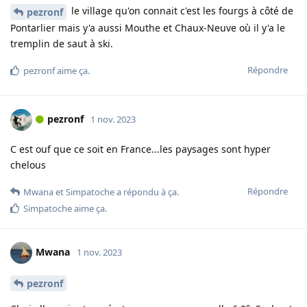
le village qu'on connait c'est les fourgs à côté de
pezronf
Pontarlier mais y'a aussi Mouthe et Chaux-Neuve où il y'a le
tremplin de saut à ski.
Répondre
pezronf
aime ça
.
pezronf
1 nov. 2023
C est ouf que ce soit en France...les paysages sont hyper
chelous
Répondre
Mwana
et
Simpatoche
a répondu à ça.
Simpatoche
aime ça
.
Mwana
1 nov. 2023
pezronf