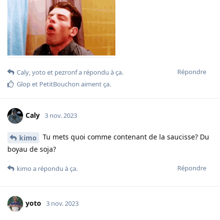
Répondre
Caly
,
yoto
et
pezronf
a répondu à ça.
Glop
et
PetitBouchon
aiment ça
.
Caly
3 nov. 2023
Tu mets quoi comme contenant de la saucisse? Du
kimo
boyau de soja?
Répondre
kimo
a répondu à ça.
yoto
3 nov. 2023