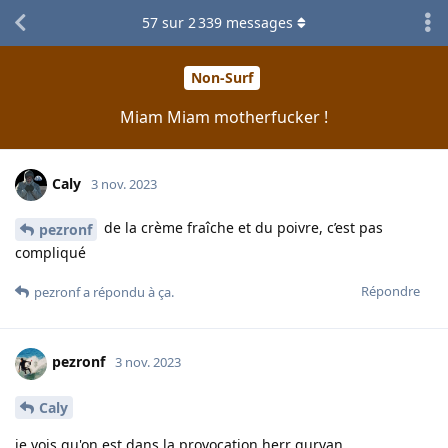
57
sur
2 339
messages
Non-Surf
Miam Miam motherfucker !
Caly
3 nov. 2023
de la crème fraîche et du poivre, c’est pas
pezronf
compliqué
Répondre
pezronf
a répondu à ça.
pezronf
3 nov. 2023
Caly
je vois qu'on est dans la provocation herr gurvan