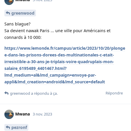
greenwood
Sans blague?
Sa devient nawak Paris ... une ville pour Américains et
connards à 10 000:
https://www.lemonde.fr/campus/article/2023/10/20/plonge
e-dans-les-prisons-dorees-des-multinationales-c-etait-
irresistible-a-30-ans-je-triplais-voire-quadruplais-mon-
salaire_6195489_4401467.html?
lmd_medium=al&lmd_campaign=envoye-par-
appli&lmd_creation=android&lmd_source=default
Répondre
greenwood
a répondu à ça.
Mwana
3 nov. 2023
pezronf