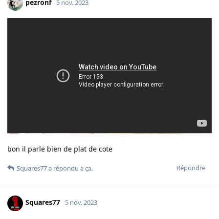
pezronf
5 nov. 2023
bon il parle bien de plat de cote
Répondre
Squares77
a répondu à ça.
Squares77
5 nov. 2023