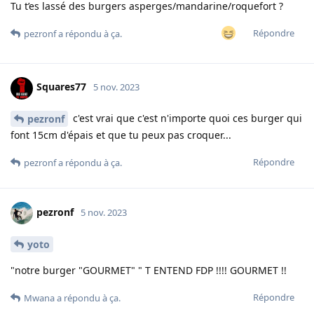
Tu t’es lassé des burgers asperges/mandarine/roquefort ?
Répondre
pezronf
a répondu à ça.
Squares77
5 nov. 2023
c'est vrai que c'est n'importe quoi ces burger qui
pezronf
font 15cm d'épais et que tu peux pas croquer...
Répondre
pezronf
a répondu à ça.
pezronf
5 nov. 2023
yoto
"notre burger "GOURMET" " T ENTEND FDP !!!! GOURMET !!
Répondre
Mwana
a répondu à ça.