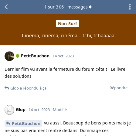
1
sur
3 061
messages
Non-Surf
Cinéma, cinéma, cinéma….tchi, tchaaaaa
PetitBouchon
14 oct. 2023
Dernier film vu avant la fermeture du forum c’était : Le livre
des solutions
Répondre
Glop
a répondu à ça.
Glop
14 oct. 2023
Modifié
vu aussi. Beaucoup de bons points mais je
PetitBouchon
ne suis pas vraiment rentré dedans. Dommage ces