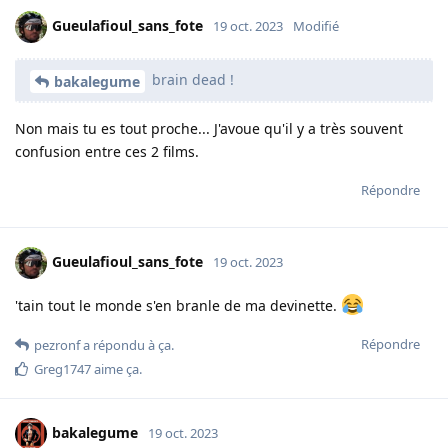
Gueulafioul_sans_fote
19 oct. 2023
Modifié
brain dead !
bakalegume
Non mais tu es tout proche... J'avoue qu'il y a très souvent
confusion entre ces 2 films.
Répondre
Gueulafioul_sans_fote
19 oct. 2023
'tain tout le monde s'en branle de ma devinette.
Répondre
pezronf
a répondu à ça.
Greg1747
aime ça
.
bakalegume
19 oct. 2023