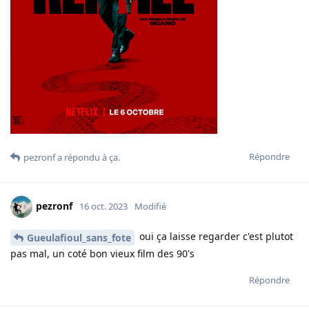
Répondre
pezronf
a répondu à ça.
pezronf
16 oct. 2023
Modifié
oui ça laisse regarder c'est plutot
Gueulafioul_sans_fote
pas mal, un coté bon vieux film des 90's
Répondre