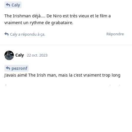
Caly
The Irishman déjà.... De Niro est très vieux et le film a
vraiment un rythme de grabataire.
Répondre
Caly
a répondu à ça.
Caly
22 oct. 2023
pezronf
J'avais aimé The Irish man, mais la c'est vraiment trop long
Répondre
pezronf
a répondu à ça.
pezronf
22 oct. 2023
ok, j avais bien aimé aussi
Caly