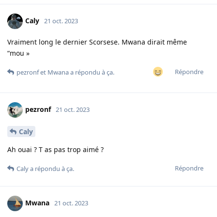
Caly
21 oct. 2023
Vraiment long le dernier Scorsese. Mwana dirait même
“mou »
Répondre
pezronf
et
Mwana
a répondu à ça.
pezronf
21 oct. 2023
Caly
Ah ouai ? T as pas trop aimé ?
Répondre
Caly
a répondu à ça.
Mwana
21 oct. 2023