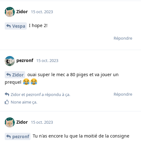
Zidor
15 oct. 2023
I hope 2!
Vespa
Répondre
pezronf
15 oct. 2023
ouai super le mec a 80 piges et va jouer un
Zidor
prequel
Répondre
Zidor
et
pezronf
a répondu à ça.
None
aime ça
.
Zidor
15 oct. 2023
Tu n'as encore lu que la moitié de la consigne
pezronf