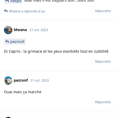
ouai mais il est toujours bon...donc bon
Vespa
Répondre
Mwana
a répondu à ça.
Mwana
21 oct. 2023
pezronf
Di Caprio : la grimace et les yeux exorbités tout en subtilité
Répondre
pezronf
21 oct. 2023
Ouai mais ça marche
Répondre