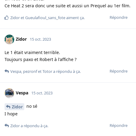
Ce Heat 2 sera donc une suite et aussi un Prequel au 1er film.
Répondre
Zidor
et
Gueulafioul_sans_fote
aiment ça
.
Zidor
15 oct. 2023
Le 1 était vraiment terrible.
Toujours paxo et Robert à l'affiche ?
Répondre
Vespa
,
pezronf
et
Totor
a répondu à ça.
Vespa
15 oct. 2023
no sé
Zidor
I hope
Répondre
Zidor
a répondu à ça.