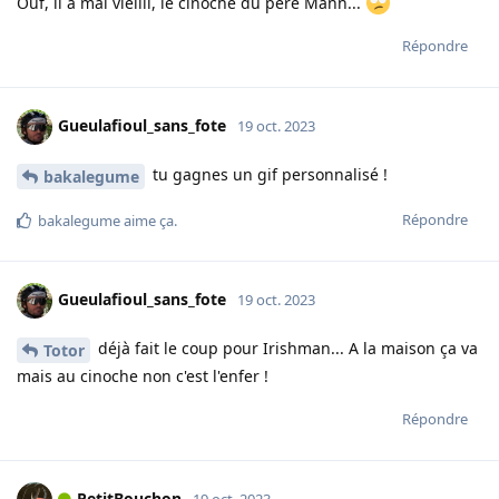
Ouf, il a mal vieilli, le cinoche du père Mann...
Répondre
Gueulafioul_sans_fote
19 oct. 2023
tu gagnes un gif personnalisé !
bakalegume
Répondre
bakalegume
aime ça
.
Gueulafioul_sans_fote
19 oct. 2023
déjà fait le coup pour Irishman... A la maison ça va
Totor
mais au cinoche non c'est l'enfer !
Répondre
PetitBouchon
19 oct. 2023