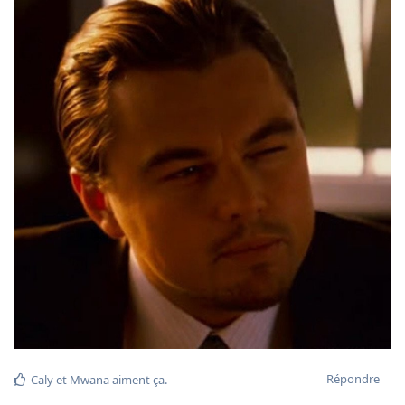
Répondre
Caly
et
Mwana
aiment ça
.