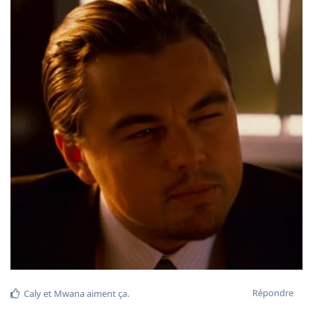
Répondre
Caly
et
Mwana
aiment ça
.