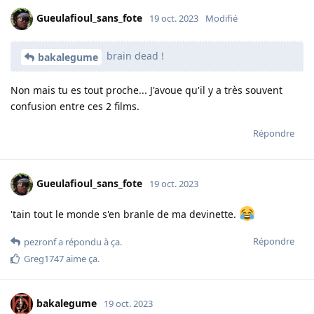
Gueulafioul_sans_fote
19 oct. 2023
Modifié
brain dead !
bakalegume
Non mais tu es tout proche... J'avoue qu'il y a très souvent
confusion entre ces 2 films.
Répondre
Gueulafioul_sans_fote
19 oct. 2023
'tain tout le monde s'en branle de ma devinette.
Répondre
pezronf
a répondu à ça.
Greg1747
aime ça
.
bakalegume
19 oct. 2023