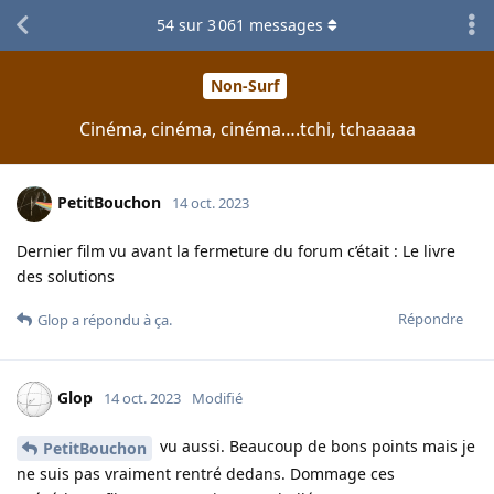
54
sur
3 061
messages
Non-Surf
Cinéma, cinéma, cinéma….tchi, tchaaaaa
PetitBouchon
14 oct. 2023
Dernier film vu avant la fermeture du forum c’était : Le livre
des solutions
Répondre
Glop
a répondu à ça.
Glop
14 oct. 2023
Modifié
vu aussi. Beaucoup de bons points mais je
PetitBouchon
ne suis pas vraiment rentré dedans. Dommage ces