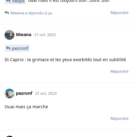
ouai mais il est toujours bon...donc bon
Vespa
Répondre
Mwana
a répondu à ça.
Mwana
21 oct. 2023
pezronf
Di Caprio : la grimace et les yeux exorbités tout en subtilité
Répondre
pezronf
21 oct. 2023
Ouai mais ça marche
Répondre