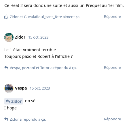
Ce Heat 2 sera donc une suite et aussi un Prequel au 1er film.
Répondre
Zidor
et
Gueulafioul_sans_fote
aiment ça
.
Zidor
15 oct. 2023
Le 1 était vraiment terrible.
Toujours paxo et Robert à l'affiche ?
Répondre
Vespa
,
pezronf
et
Totor
a répondu à ça.
Vespa
15 oct. 2023
no sé
Zidor
I hope
Répondre
Zidor
a répondu à ça.