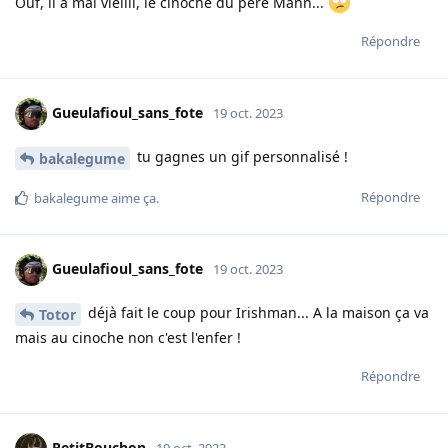
Ouf, il a mal vieilli, le cinoche du père Mann...
Répondre
Gueulafioul_sans_fote
19 oct. 2023
tu gagnes un gif personnalisé !
bakalegume
Répondre
bakalegume
aime ça
.
Gueulafioul_sans_fote
19 oct. 2023
déjà fait le coup pour Irishman... A la maison ça va
Totor
mais au cinoche non c'est l'enfer !
Répondre
PetitBouchon
19 oct. 2023