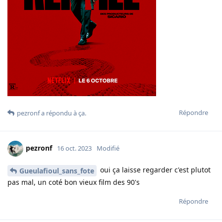
Répondre
pezronf
a répondu à ça.
pezronf
16 oct. 2023
Modifié
oui ça laisse regarder c'est plutot
Gueulafioul_sans_fote
pas mal, un coté bon vieux film des 90's
Répondre