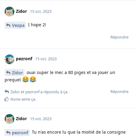
Zidor
15 oct. 2023
I hope 2!
Vespa
Répondre
pezronf
15 oct. 2023
ouai super le mec a 80 piges et va jouer un
Zidor
prequel
Répondre
Zidor
et
pezronf
a répondu à ça.
None
aime ça
.
Zidor
15 oct. 2023
Tu n'as encore lu que la moitié de la consigne
pezronf