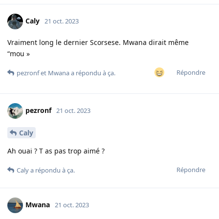
Caly
21 oct. 2023
Vraiment long le dernier Scorsese. Mwana dirait même
“mou »
Répondre
pezronf
et
Mwana
a répondu à ça.
pezronf
21 oct. 2023
Caly
Ah ouai ? T as pas trop aimé ?
Répondre
Caly
a répondu à ça.
Mwana
21 oct. 2023