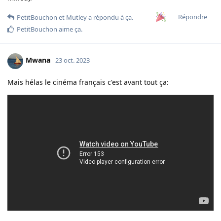
Répondre
PetitBouchon
et
Mutley
a répondu à ça.
PetitBouchon
aime ça
.
Mwana
23 oct. 2023
Mais hélas le cinéma français c'est avant tout ça: