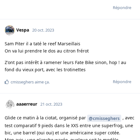
Répondre
Vespa
20 oct. 2023
Sam Piter il a taté le reef Marseillais
On va lui prendre le dos au citron frérot
Z'ont pas intérêt à ramener leurs Fate Bike sinon, hop ! au
fond du vieux port, avec les trotinettes
Répondre
cmisseghers
aime ça
.
aaaerreur
21 oct. 2023
Glide ce matin à la ciotat, organisé par
, avec
@cmisseghers
test comparatif 9 pieds dans le XXS entre une superfrog, une
bic, une barrel (oui oui) et une américaine super cotée.
Mon avis : une planche waxée, quelque soit le modèle,