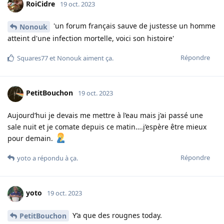
RoiCidre
19 oct. 2023
'un forum français sauve de justesse un homme
Nonouk
atteint d'une infection mortelle, voici son histoire'
Répondre
Squares77
et
Nonouk
aiment ça
.
PetitBouchon
19 oct. 2023
Aujourd’hui je devais me mettre à l’eau mais j’ai passé une
sale nuit et je comate depuis ce matin….j’espère être mieux
pour demain.
Répondre
yoto
a répondu à ça.
yoto
19 oct. 2023
Y’a que des rougnes today.
PetitBouchon