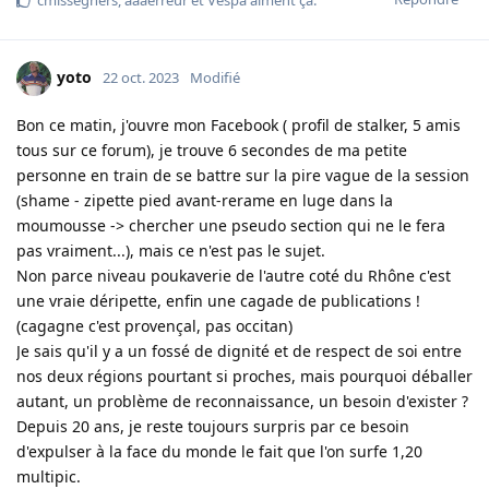
cmisseghers
,
aaaerreur
et
Vespa
aiment ça
.
yoto
22 oct. 2023
Modifié
Bon ce matin, j'ouvre mon Facebook ( profil de stalker, 5 amis
tous sur ce forum), je trouve 6 secondes de ma petite
personne en train de se battre sur la pire vague de la session
(shame - zipette pied avant-rerame en luge dans la
moumousse -> chercher une pseudo section qui ne le fera
pas vraiment...), mais ce n'est pas le sujet.
Non parce niveau poukaverie de l'autre coté du Rhône c'est
une vraie déripette, enfin une cagade de publications !
(cagagne c'est provençal, pas occitan)
Je sais qu'il y a un fossé de dignité et de respect de soi entre
nos deux régions pourtant si proches, mais pourquoi déballer
autant, un problème de reconnaissance, un besoin d'exister ?
Depuis 20 ans, je reste toujours surpris par ce besoin
d'expulser à la face du monde le fait que l'on surfe 1,20
multipic.