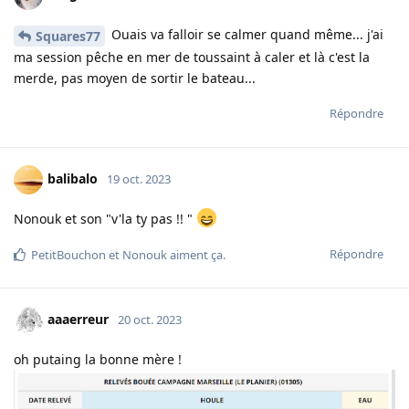
Ouais va falloir se calmer quand même... j'ai
Squares77
ma session pêche en mer de toussaint à caler et là c'est la
merde, pas moyen de sortir le bateau...
Répondre
balibalo
19 oct. 2023
Nonouk et son "v'la ty pas !! "
Répondre
PetitBouchon
et
Nonouk
aiment ça
.
aaaerreur
20 oct. 2023
oh putaing la bonne mère !