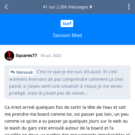
41
sur
2 266
messages
Surf
Session Med
Squares77
18 oct. 2023
C'est ce que je me suis dit aussi. Et c'est
Nonouk
vraiment énervant de pas comprendre comment ça s'est
passé, si j'avais senti une situation à risque je me serais
protégé, mais là y'avait pas de raison...
Ca m'est arrivé quelques fois de sortir la tête de l'eau et soit
me prendre ma board comme toi, soi passer pas loin, un peu
comme ce qu'on a vu passer ya quelques jours sur le web ou
le leash du gars s'est enroulé autour de la board et l'a
cisaillée en deux, ya parfois des mouvements imprévisibles et