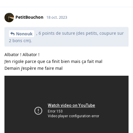
PetitBouchon
18 oct. 2023
, 6 points de suture (des petits, coupure sur
Nonouk
2 bons cm).
Albator ! Albator !
J’en rigole parce que ca finit bien mais ça fait mal
Demain j’espère me faire mal