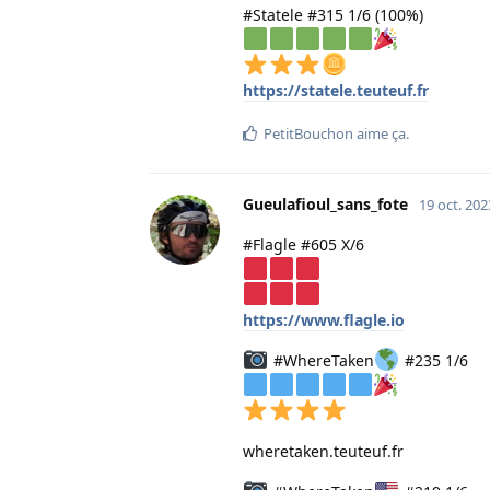
#Statele #315 1/6 (100%)
https://statele.teuteuf.fr
PetitBouchon
aime ça
.
Gueulafioul_sans_fote
19 oct. 202
#Flagle #605 X/6
https://www.flagle.io
#WhereTaken
#235 1/6
wheretaken.teuteuf.fr