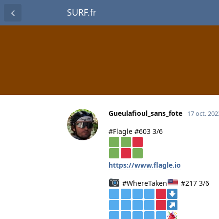
SURF.fr
Gueulafioul_sans_fote
17 oct. 202
#Flagle #603 3/6
https://www.flagle.io
#WhereTaken
#217 3/6