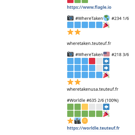
https://www.flagle.io
#WhereTaken
#234 1/6
wheretaken.teuteuf.fr
#WhereTaken
#218 3/6
wheretakenusa.teuteuf.fr
#Worldle #635 2/6 (100%)
https://worldle.teuteuf.fr