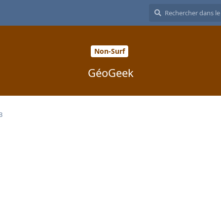
Non-Surf
GéoGeek
3