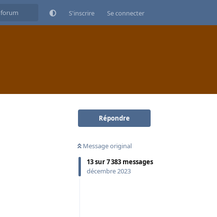
S'inscrire
Se connecter
Répondre
Message original
13
sur
7 383
messages
décembre 2023