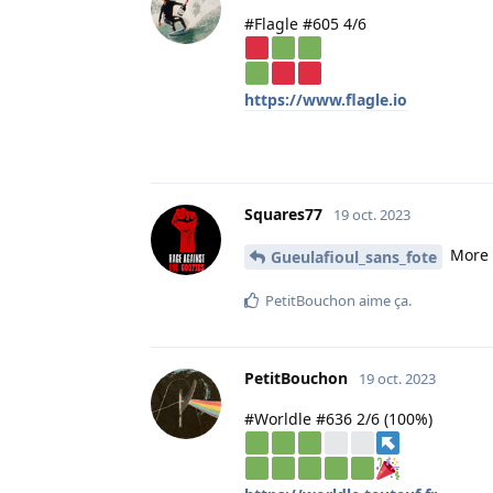
#Flagle #605 4/6
https://www.flagle.io
Squares77
19 oct. 2023
More 
Gueulafioul_sans_fote
PetitBouchon
aime ça
.
PetitBouchon
19 oct. 2023
#Worldle #636 2/6 (100%)