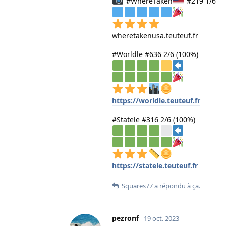
#WhereTaken
#219 1/6
wheretakenusa.teuteuf.fr
#Worldle #636 2/6 (100%)
https://worldle.teuteuf.fr
#Statele #316 2/6 (100%)
https://statele.teuteuf.fr
Squares77
a répondu à ça.
pezronf
19 oct. 2023