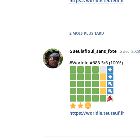
https://worldle.teuteuf.fr
2 MOIS
PLUS TARD
Gueulafioul_sans_fote
5 déc. 2023
#Worldle #683 5/6 (100%)
https://worldle.teuteuf.fr