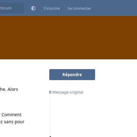
S'inscrire
Se connecter
Répondre
he. Alors
Message original
ex? Comment
ez sans pour