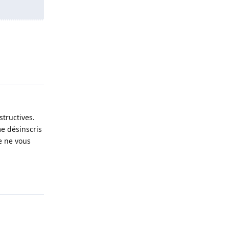
Répondre
tructives.
me désinscris
e ne vous
Répondre