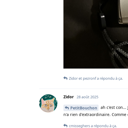
Zidor
et
pezronf
a répondu à ça.
Zidor
28 août 2025
ah c'est con...
PetitBouchon
n'a rien d'extraordinaire. Comme q
cmisseghers
a répondu à ça.