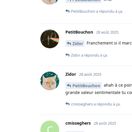
PetitBouchon
a répondu à ça.
PetitBouchon
28 août 2025
Franchement si il march
Zidor
Zidor
a répondu à ça.
Zidor
28 août 2025
ahah à ce poin
PetitBouchon
grande valeur sentimentale tu c
cmisseghers
a répondu à ça.
cmisseghers
28 août 2025
C