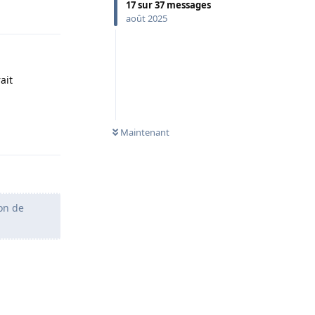
17
sur
37
messages
Répondre
août 2025
ait
Répondre
Maintenant
on de
Répondre