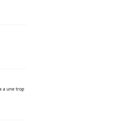
Répondre
Répondre
a a une trop
Répondre