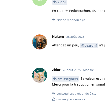
Zidor
En clair @"PetitBouchon, @zidor 
Zidor
a répondu à ça.
Nukem
28 août 2025
Attendez un peu,
n'a 
@pezronf
Zidor
28 août 2025
Modifié
Sa valeur est i
cmisseghers
Merci pour la traduction en simu
cmisseghers
a répondu à ça.
cmisseghers
aime ça
.