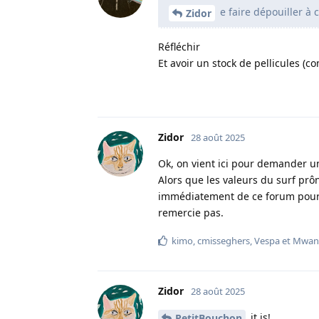
e faire dépouiller à 
Zidor
Réfléchir
Et avoir un stock de pellicules (c
Zidor
28 août 2025
Ok, on vient ici pour demander u
Alors que les valeurs du surf prôn
immédiatement de ce forum pour 
remercie pas.
kimo
,
cmisseghers
,
Vespa
et
Mwan
Zidor
28 août 2025
it is!
PetitBouchon