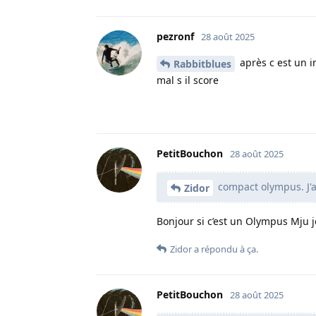
pezronf
28 août 2025
après c est un in
Rabbitblues
mal s il score
PetitBouchon
28 août 2025
compact olympus. J'a
Zidor
Bonjour si c’est un Olympus Mju je
Zidor
a répondu à ça.
PetitBouchon
28 août 2025