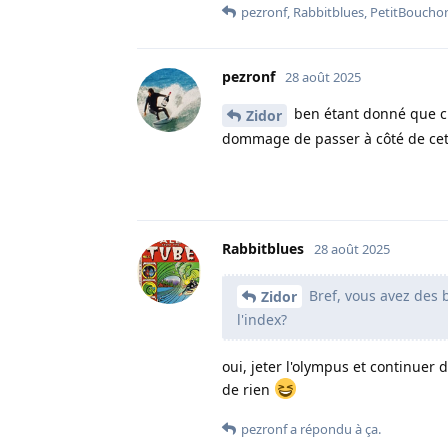
pezronf
,
Rabbitblues
,
PetitBoucho
pezronf
28 août 2025
ben étant donné que c es
Zidor
dommage de passer à côté de cett
Rabbitblues
28 août 2025
Bref, vous avez des 
Zidor
l'index?
oui, jeter l'olympus et continuer d
de rien
pezronf
a répondu à ça.