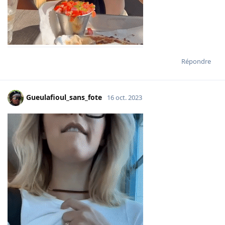
Répondre
Gueulafioul_sans_fote
16 oct. 2023