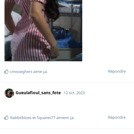
Répondre
cmisseghers
aime ça
.
Gueulafioul_sans_fote
12 oct. 2023
Répondre
Rabbitblues
et
Squares77
aiment ça
.