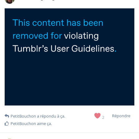
Répondre
PetitBouchon
a répondu à ça.
2
PetitBouchon
aime ça
.