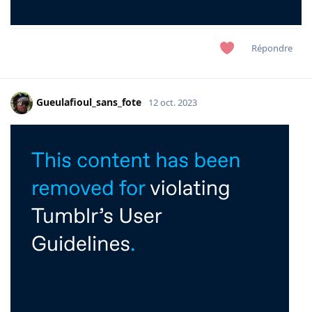
Répondre
Gueulafioul_sans_fote
12 oct. 2023