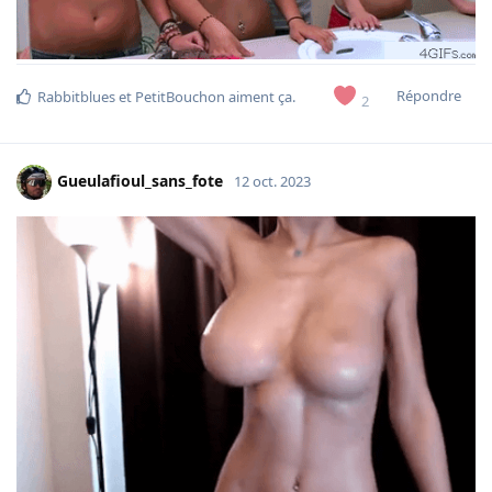
Répondre
Rabbitblues
et
PetitBouchon
aiment ça
.
2
Gueulafioul_sans_fote
12 oct. 2023