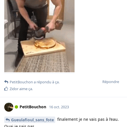
Répondre
PetitBouchon
a répondu à ça.
Zidor
aime ça
.
PetitBouchon
16 oct. 2023
finalement je ne vais pas à l’eau.
Gueulafioul_sans_fote
Ouai je sais pas