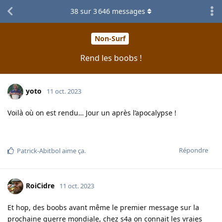
38
sur
3 646
messages
Non-Surf
Rend les boobs !
yoto
11 oct. 2023
Voilà où on est rendu… Jour un après l’apocalypse !
Répondre
Patrick-Abitbol
aime ça
.
RoiCidre
11 oct. 2023
Et hop, des boobs avant même le premier message sur la
prochaine guerre mondiale, chez s4a on connait les vraies