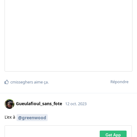
Répondre
cmisseghers
aime ça
.
Gueulafioul_sans_fote
12 oct. 2023
L'ex à
@greenwood