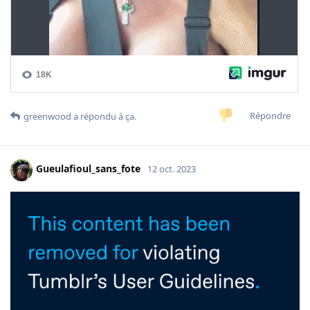
Répondre
greenwood
a répondu à ça.
Gueulafioul_sans_fote
12 oct. 2023