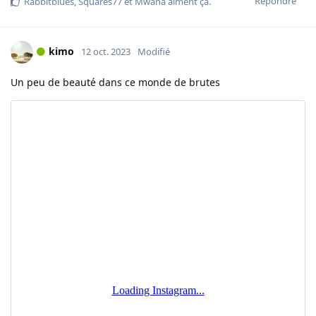
Répondre
Rabbitblues
,
Squares77
et
Mwana
aiment ça
.
kimo
12 oct. 2023
Modifié
Un peu de beauté dans ce monde de brutes