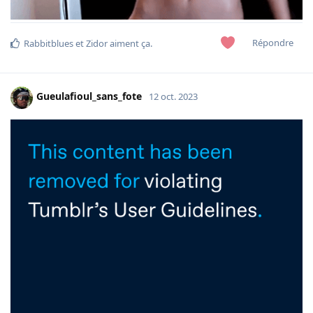
Répondre
Rabbitblues
et
Zidor
aiment ça
.
Gueulafioul_sans_fote
12 oct. 2023