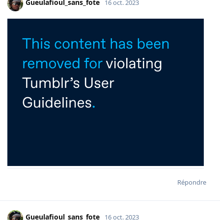
Gueulafioul_sans_fote
16 oct. 2023
Répondre
Gueulafioul_sans_fote
16 oct. 2023