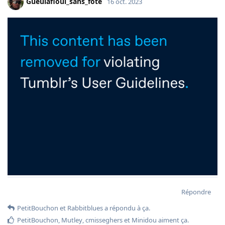
Gueulafioul_sans_fote
16 oct. 2023
Répondre
PetitBouchon
et
Rabbitblues
a répondu à ça.
PetitBouchon
,
Mutley
,
cmisseghers
et
Minidou
aiment ça
.