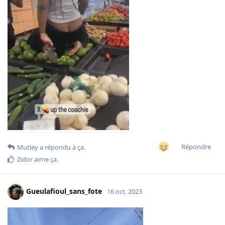
Répondre
Mutley
a répondu à ça.
Zidor
aime ça
.
Gueulafioul_sans_fote
16 oct. 2023