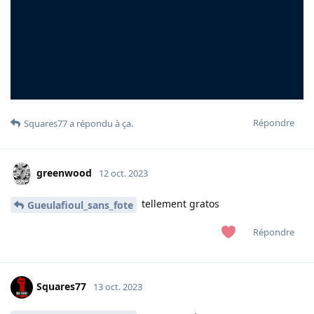
Répondre
Squares77
a répondu à ça.
greenwood
12 oct. 2023
tellement gratos
Gueulafioul_sans_fote
Répondre
Squares77
13 oct. 2023