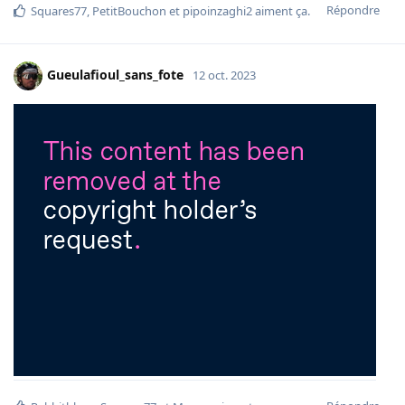
Répondre
Squares77
,
PetitBouchon
et
pipoinzaghi2
aiment ça
.
Gueulafioul_sans_fote
12 oct. 2023