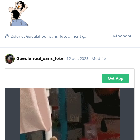
Répondre
Zidor
et
Gueulafioul_sans_fote
aiment ça
.
Gueulafioul_sans_fote
12 oct. 2023
Modifié