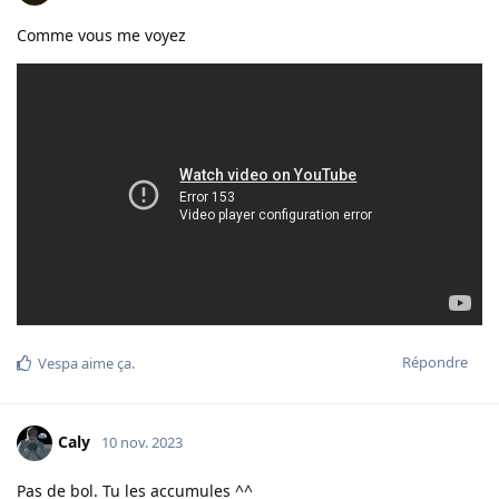
Comme vous me voyez
Répondre
Vespa
aime ça
.
Caly
10 nov. 2023
Pas de bol. Tu les accumules ^^