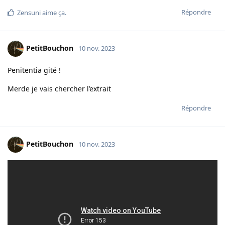
Répondre
Zensuni
aime ça
.
PetitBouchon
10 nov. 2023
Penitentia gité !
Merde je vais chercher l’extrait
Répondre
PetitBouchon
10 nov. 2023