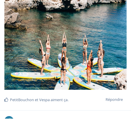
Répondre
PetitBouchon
et
Vespa
aiment ça
.
pezronf
9 janv. 2024