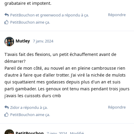
grabataire et impotent.
Répondre
PetitBouchon
et
greenwood
a répondu à ça.
PetitBouchon
aime ça
.
Mutley
7 janv. 2024
T'avais fait des flexions, un petit échauffement avant de
démarrer?
Pareil de mon côté, au nouvel an en pleine cambrousse rien
d'autre à faire que d'aller trotter. J'ai viré la nichée de mulots
qui squattaient mes godasses depuis plus d'un an et suis
parti gambader. Les genoux ont tenu mais pendant trois jours
j'avais les cuissots durs cmb
Répondre
Zidor
a répondu à ça.
PetitBouchon
aime ça
.
PetitBouchon
7 janv. 2024
Modifié