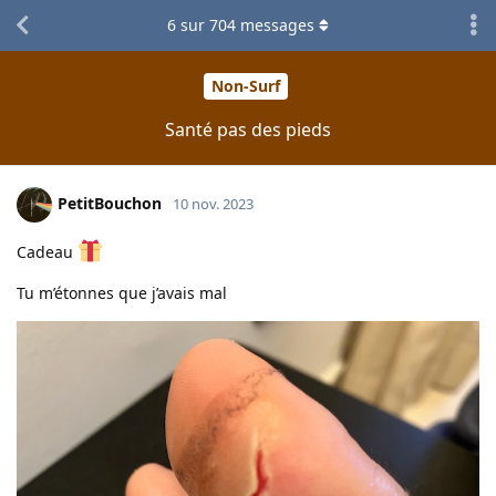
6
sur
704
messages
Non-Surf
Santé pas des pieds
PetitBouchon
10 nov. 2023
Cadeau
Tu m’étonnes que j’avais mal