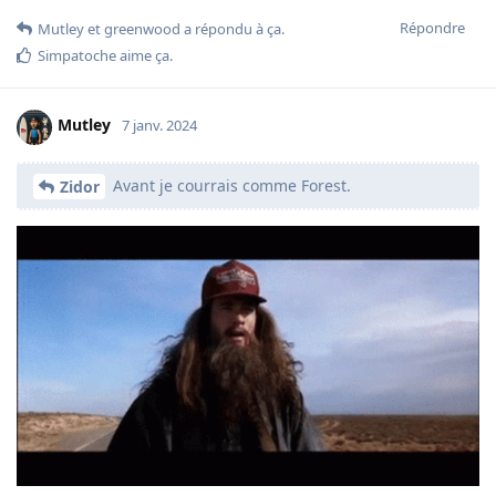
Répondre
Mutley
et
greenwood
a répondu à ça.
Simpatoche
aime ça
.
Mutley
7 janv. 2024
Avant je courrais comme Forest.
Zidor