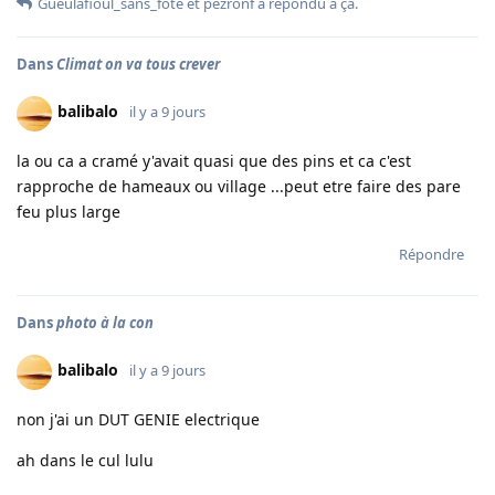
Gueulafioul_sans_fote
et
pezronf
a répondu à ça.
Dans
Climat on va tous crever
balibalo
il y a 9 jours
la ou ca a cramé y'avait quasi que des pins et ca c'est
rapproche de hameaux ou village ...peut etre faire des pare
feu plus large
Répondre
Dans
photo à la con
balibalo
il y a 9 jours
non j'ai un DUT GENIE electrique
ah dans le cul lulu