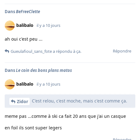
Dans
BeFreeClette
balibalo
il y a 10 jours
ah oui c'est peu ...
Répondre
Gueulafioul_sans_fote
a répondu à ça.
Dans
Le coin des bons plans matos
balibalo
il y a 10 jours
C'est relou, c'est moche, mais c'est comme ça.
Zidor
meme pas ...comme à ski ca fait 20 ans que j'ai un casque
en foil ils sont super legers
Répondre