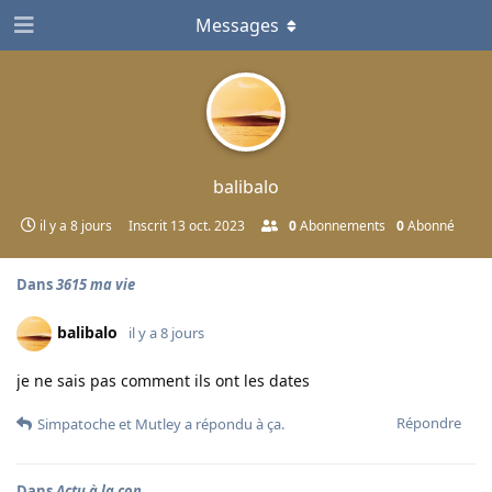
Messages
balibalo
il y a 8 jours
Inscrit
13 oct. 2023
0
Abonnements
0
Abonné
Dans
3615 ma vie
balibalo
il y a 8 jours
je ne sais pas comment ils ont les dates
Répondre
Simpatoche
et
Mutley
a répondu à ça.
Dans
Actu à la con