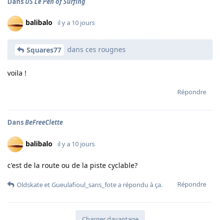
Dans
US Le Pen of Surfing
balibalo
il y a 10 jours
dans ces rougnes
Squares77
voila !
Répondre
Dans
BeFreeClette
balibalo
il y a 10 jours
c'est de la route ou de la piste cyclable?
Répondre
Oldskate
et
Gueulafioul_sans_fote
a répondu à ça.
Charger davantage