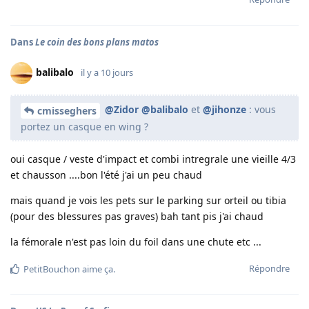
Dans
Le coin des bons plans matos
balibalo
il y a 10 jours
@Zidor
@balibalo
et
@jihonze
: vous
cmisseghers
portez un casque en wing ?
oui casque / veste d'impact et combi intregrale une vieille 4/3
et chausson ....bon l'été j'ai un peu chaud
mais quand je vois les pets sur le parking sur orteil ou tibia
(pour des blessures pas graves) bah tant pis j'ai chaud
la fémorale n'est pas loin du foil dans une chute etc ...
Répondre
PetitBouchon
aime ça
.