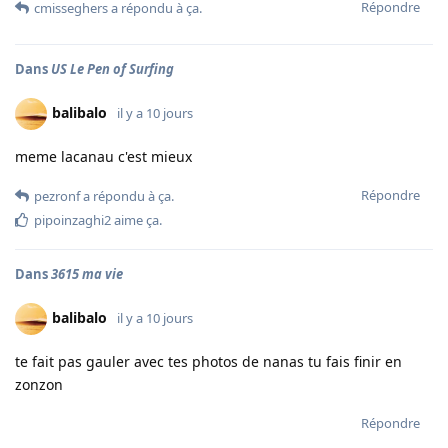
Répondre
cmisseghers
a répondu à ça.
Dans
US Le Pen of Surfing
balibalo
il y a 10 jours
meme lacanau c'est mieux
Répondre
pezronf
a répondu à ça.
pipoinzaghi2
aime ça
.
Dans
3615 ma vie
balibalo
il y a 10 jours
te fait pas gauler avec tes photos de nanas tu fais finir en
zonzon
Répondre