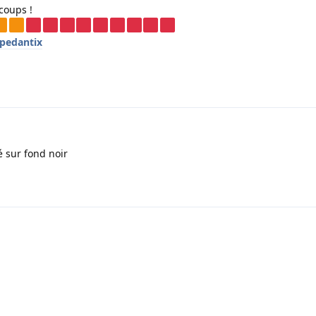
coups !
/pedantix
é sur fond noir