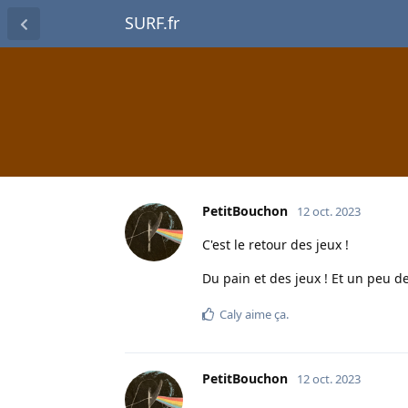
SURF.fr
PetitBouchon
12 oct. 2023
C'est le retour des jeux !
Du pain et des jeux ! Et un peu d
Caly
aime ça
.
PetitBouchon
12 oct. 2023