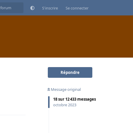
S'inscrire
Se connecter
Répondre
Message original
18
sur
12 433
messages
Répondre
octobre 2023