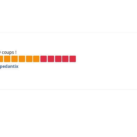
9 coups !
/pedantix