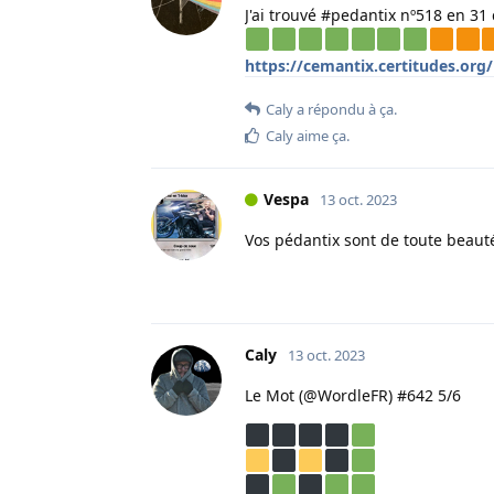
J'ai trouvé #pedantix nº518 en 31 
https://cemantix.certitudes.org
Caly
a répondu à ça.
Caly
aime ça
.
Vespa
13 oct. 2023
Vos pédantix sont de toute beaut
Caly
13 oct. 2023
Le Mot (@WordleFR) #642 5/6