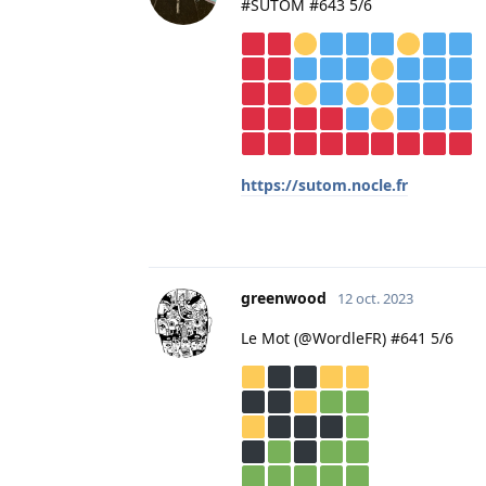
#SUTOM #643 5/6
https://sutom.nocle.fr
greenwood
12 oct. 2023
Le Mot (@WordleFR) #641 5/6