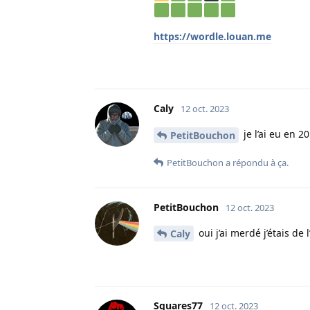
https://wordle.louan.me
Caly
12 oct. 2023
je l’ai eu en 
PetitBouchon
PetitBouchon
a répondu à ça.
PetitBouchon
12 oct. 2023
oui j’ai merdé j’étais de 
Caly
Squares77
12 oct. 2023