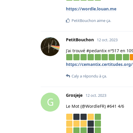
https://wordle.louan.me
PetitBouchon
aime ça
.
PetitBouchon
12 oct. 2023
J'ai trouvé #pedantix nº517 en 10
https://cemantix.certitudes.org
Caly
a répondu à ça.
Grosjeje
12 oct. 2023
G
Le Mot (@WordleFR) #641 4/6