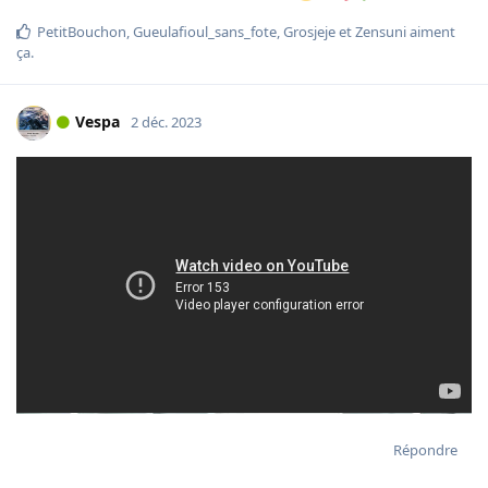
PetitBouchon
,
Gueulafioul_sans_fote
,
Grosjeje
et
Zensuni
aiment
ça
.
Vespa
2 déc. 2023
Répondre