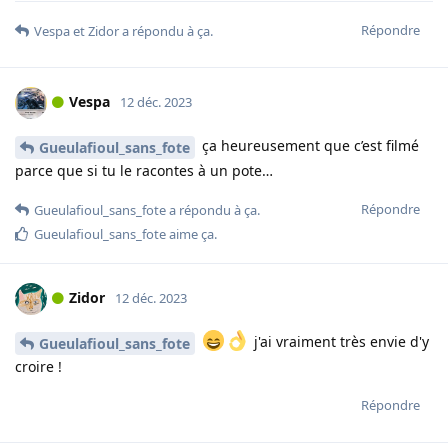
Répondre
Vespa
et
Zidor
a répondu à ça.
Vespa
12 déc. 2023
ça heureusement que c’est filmé
Gueulafioul_sans_fote
parce que si tu le racontes à un pote…
Répondre
Gueulafioul_sans_fote
a répondu à ça.
Gueulafioul_sans_fote
aime ça
.
Zidor
12 déc. 2023
j'ai vraiment très envie d'y
Gueulafioul_sans_fote
croire !
Répondre