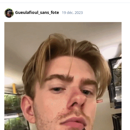
Gueulafioul_sans_fote
19 déc. 2023