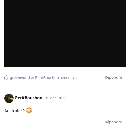
Répondre
greenwood
et
PetitBouchon
aiment ça
.
PetitBouchon
19 déc. 2023
Australie ?
Répondre