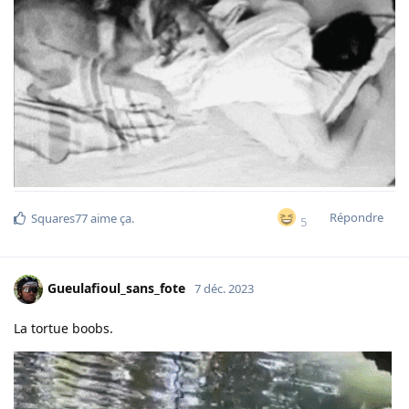
Répondre
Squares77
aime ça
.
5
Gueulafioul_sans_fote
7 déc. 2023
La tortue boobs.