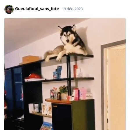
Gueulafioul_sans_fote
19 déc. 2023