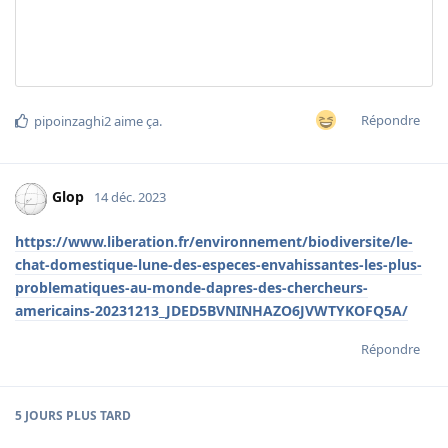
Répondre
pipoinzaghi2
aime ça
.
Glop
14 déc. 2023
https://www.liberation.fr/environnement/biodiversite/le-
chat-domestique-lune-des-especes-envahissantes-les-plus-
problematiques-au-monde-dapres-des-chercheurs-
americains-20231213_JDED5BVNINHAZO6JVWTYKOFQ5A/
Répondre
5 JOURS
PLUS TARD