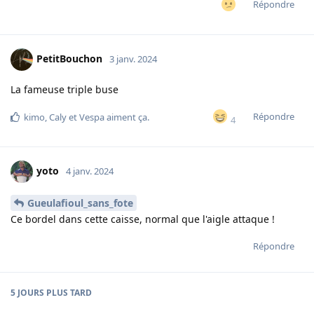
Répondre
PetitBouchon
3 janv. 2024
La fameuse triple buse
Répondre
kimo
,
Caly
et
Vespa
aiment ça
.
4
yoto
4 janv. 2024
Gueulafioul_sans_fote
Ce bordel dans cette caisse, normal que l'aigle attaque !
Répondre
5 JOURS
PLUS TARD