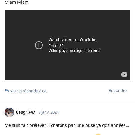
Miam Miam
Répondre
yoto
a répondu à ça.
Greg1747
3 janv. 2024
Me suis fait prélever 3 chatons par une buse ya qqs années...