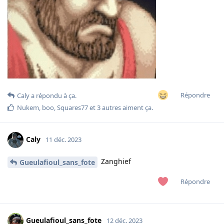
Répondre
Caly
a répondu à ça.
Nukem
,
boo
,
Squares77
et
3
autres
aiment ça
.
Caly
11 déc. 2023
Zanghief
Gueulafioul_sans_fote
Répondre
Gueulafioul_sans_fote
12 déc. 2023