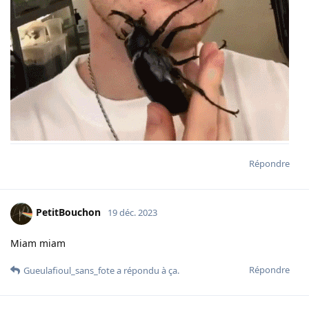
Répondre
PetitBouchon
19 déc. 2023
Miam miam
Répondre
Gueulafioul_sans_fote
a répondu à ça.