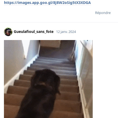
https://images.app.goo.gl/8J8W2oSig5tX3XDGA
Répondre
Gueulafioul_sans_fote
12 janv. 2024