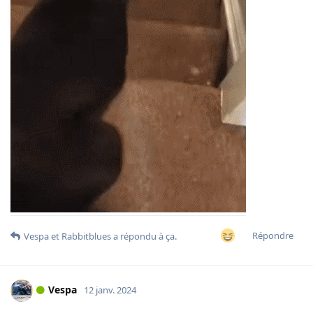
Répondre
Vespa
et
Rabbitblues
a répondu à ça.
Vespa
12 janv. 2024