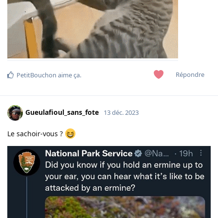
Répondre
PetitBouchon
aime ça
.
Gueulafioul_sans_fote
13 déc. 2023
Le sachoir-vous ?