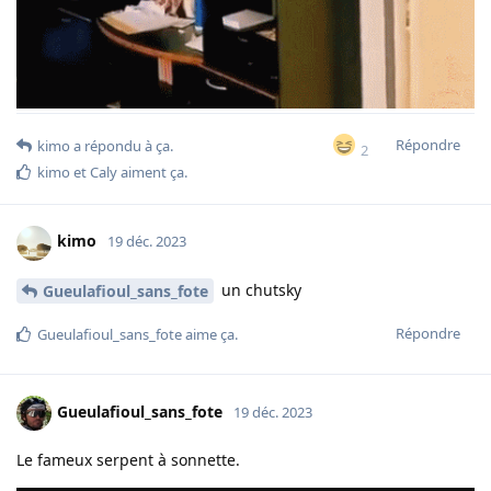
Répondre
kimo
a répondu à ça.
2
kimo
et
Caly
aiment ça
.
kimo
19 déc. 2023
un chutsky
Gueulafioul_sans_fote
Répondre
Gueulafioul_sans_fote
aime ça
.
Gueulafioul_sans_fote
19 déc. 2023
Le fameux serpent à sonnette.