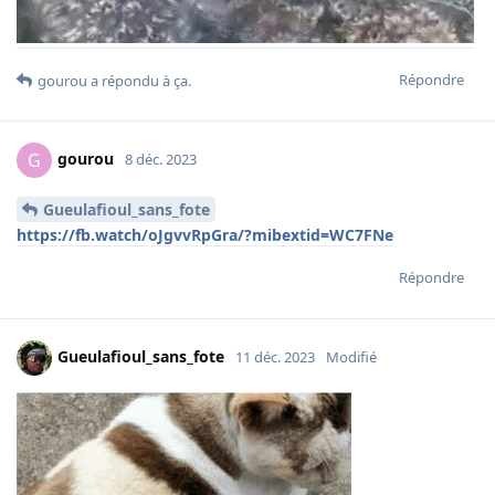
Répondre
gourou
a répondu à ça.
gourou
G
8 déc. 2023
Gueulafioul_sans_fote
https://fb.watch/oJgvvRpGra/?mibextid=WC7FNe
Répondre
Gueulafioul_sans_fote
11 déc. 2023
Modifié