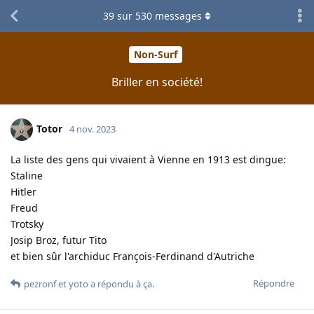
39
sur
530
messages
Non-Surf
Briller en société!
Totor
4 nov. 2023
La liste des gens qui vivaient à Vienne en 1913 est dingue:
Staline
Hitler
Freud
Trotsky
Josip Broz, futur Tito
et bien sûr l'archiduc François-Ferdinand d'Autriche
Répondre
pezronf
et
yoto
a répondu à ça.