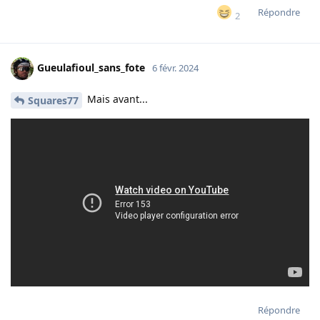
Répondre
2
Gueulafioul_sans_fote
6 févr. 2024
Mais avant...
Squares77
Répondre