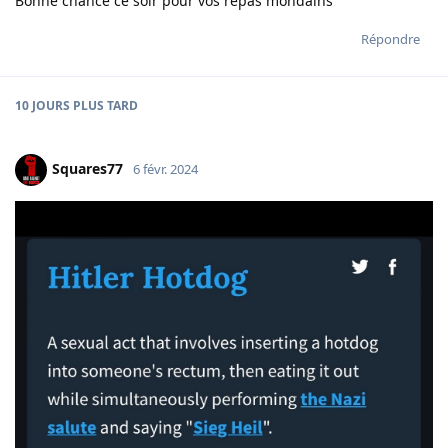
Bonne chance ce soir pour vos repas mondains
Répondre
10 JOURS
PLUS TARD
Squares77
6 févr. 2024