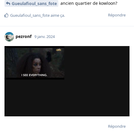
ancien quartier de kowloon?
Gueulafioul_sans_fote
Répondre
Gueulafioul_sans_fote
aime ça
.
pezronf
9 janv. 2024
Répondre