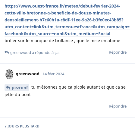
https://www.ouest-france.fr/meteo/debut-fevrier-2024-
cette-ville-bretonne-a-beneficie-de-douze-minutes-
densoleillement-b7c60b1a-c8df-11ee-9a26-b3fe0ec43b85?
utm_content=link&utm_term=ouestfrance&utm_campaign=
facebook&utm_source=nonli&utm_medium=Social
briller sur le manque de brillance , quelle mise en abime
Répondre
greenwood
a répondu à ça.
greenwood
14 févr. 2024
tu m'étonnes que ca picole autant et que ca se
pezronf
jette du pont
Répondre
7 JOURS
PLUS TARD