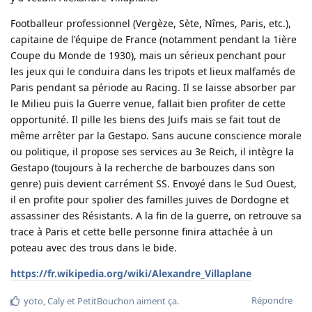
Footballeur professionnel (Vergèze, Sète, Nîmes, Paris, etc.),
capitaine de l'équipe de France (notamment pendant la 1ière
Coupe du Monde de 1930), mais un sérieux penchant pour
les jeux qui le conduira dans les tripots et lieux malfamés de
Paris pendant sa période au Racing. Il se laisse absorber par
le Milieu puis la Guerre venue, fallait bien profiter de cette
opportunité. Il pille les biens des Juifs mais se fait tout de
même arrêter par la Gestapo. Sans aucune conscience morale
ou politique, il propose ses services au 3e Reich, il intègre la
Gestapo (toujours à la recherche de barbouzes dans son
genre) puis devient carrément SS. Envoyé dans le Sud Ouest,
il en profite pour spolier des familles juives de Dordogne et
assassiner des Résistants. A la fin de la guerre, on retrouve sa
trace à Paris et cette belle personne finira attachée à un
poteau avec des trous dans le bide.
https://fr.wikipedia.org/wiki/Alexandre_Villaplane
Répondre
yoto
,
Caly
et
PetitBouchon
aiment ça
.