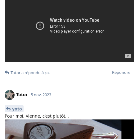
Répondre
Totor
a répondu à ça.
Totor
5 nov. 2023
yoto
Pour moi, Vienne, c'est plutôt...