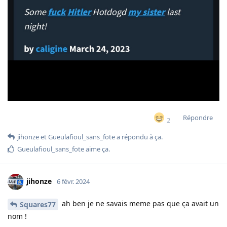
Répondre
2
jihonze
et
Gueulafioul_sans_fote
a répondu à ça.
Gueulafioul_sans_fote
aime ça
.
jihonze
6 févr. 2024
ah ben je ne savais meme pas que ça avait un
Squares77
nom !