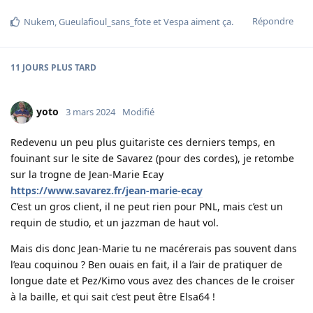
Répondre
Nukem
,
Gueulafioul_sans_fote
et
Vespa
aiment ça
.
11 JOURS
PLUS TARD
yoto
3 mars 2024
Modifié
Redevenu un peu plus guitariste ces derniers temps, en
fouinant sur le site de Savarez (pour des cordes), je retombe
sur la trogne de Jean-Marie Ecay
https://www.savarez.fr/jean-marie-ecay
C’est un gros client, il ne peut rien pour PNL, mais c’est un
requin de studio, et un jazzman de haut vol.
Mais dis donc Jean-Marie tu ne macérerais pas souvent dans
l’eau coquinou ? Ben ouais en fait, il a l’air de pratiquer de
longue date et Pez/Kimo vous avez des chances de le croiser
à la baille, et qui sait c’est peut être Elsa64 !